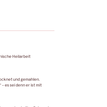
ische Heilarbeit
rocknet und gemahlen.
 es sei denn er ist mit