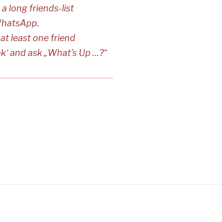
 a long friends-list
WhatsApp.
 at least one friend
ok‘ and ask „What’s Up …?“