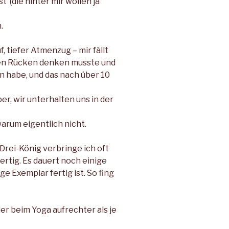
t (die hinter mir wollen ja
.
, tiefer Atmenzug – mir fällt
inen Rücken denken musste und
habe, und das nach über 10
er, wir unterhalten uns in der
warum eigentlich nicht.
Drei-König verbringe ich oft
fertig. Es dauert noch einige
e Exemplar fertig ist. So fing
er beim Yoga aufrechter als je