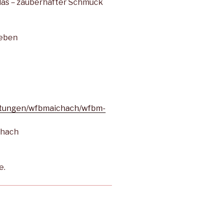
las – zauberhafter Schmuck
leben
chtungen/wfbmaichach/wfbm-
chach
e.