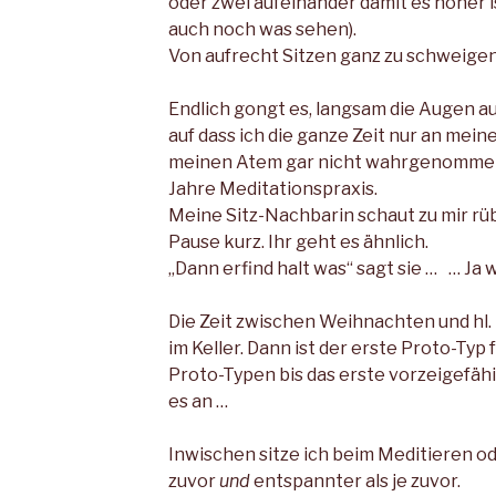
oder zwei aufeinander damit es höher is
auch noch was sehen).
Von aufrecht Sitzen ganz zu schweigen
Endlich gongt es, langsam die Augen auf
auf dass ich die ganze Zeit nur an me
meinen Atem gar nicht wahrgenommen 
Jahre Meditationspraxis.
Meine Sitz-Nachbarin schaut zu mir rüb
Pause kurz. Ihr geht es ähnlich.
„Dann erfind halt was“ sagt sie … … Ja 
Die Zeit zwischen Weihnachten und hl. 
im Keller. Dann ist der erste Proto-Typ 
Proto-Typen bis das erste vorzeigefähig
es an …
Inwischen sitze ich beim Meditieren od
zuvor
und
entspannter als je zuvor.