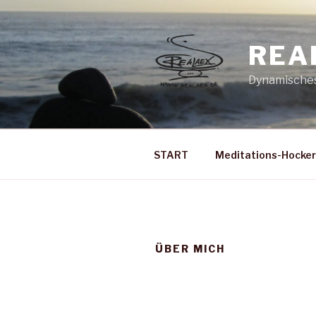
Zum
Inhalt
springen
REA
Dynamisches 
START
Meditations-Hocker
ÜBER MICH