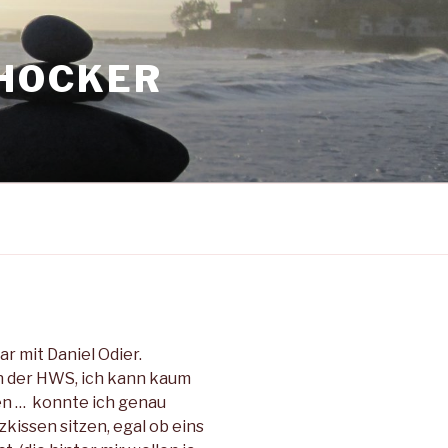
SHOCKER
 mit Daniel Odier.
in der HWS, ich kann kaum
zen … konnte ich genau
kissen sitzen, egal ob eins